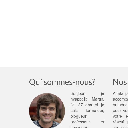
Qui sommes-nous?
Nos 
Bonjour, je
Anata p
m'appelle Martin,
accom
j'ai 37 ans et je
numériq
suis formateur,
pour vo
blogueur,
votre e
professeur et
réactif
voyageur.
services