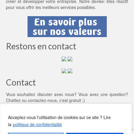
créer et développer votre entreprise. Notre devise: êtes réactif
pour vous offrir les meilleurs services possibles.
Restons en contact
Contact
Vous souhaitez discuter avec nous? Vous avez une question?
Chattez ou
contactez-nous
, c'est gratuit ;)
Acceptez-vous l'utilisation de cookies sur ce site ? Lire
la
politique de confidentialité
Qui sommes-nous?
CGV
Rencontrons-nous
Recrutement
Références
Mentions légales
Politique de confidentialité
Contact