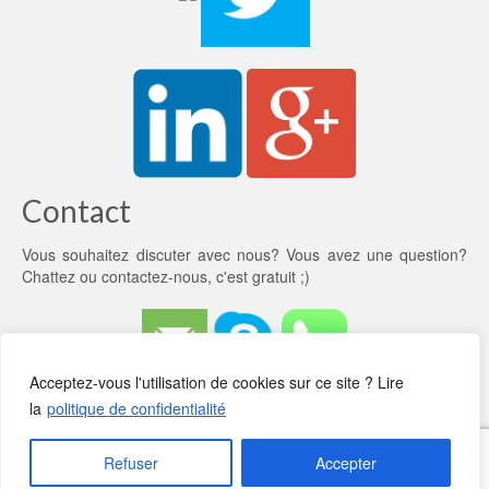
Contact
Vous souhaitez discuter avec nous? Vous avez une question?
Chattez ou
contactez-nous
, c'est gratuit ;)
Acceptez-vous l'utilisation de cookies sur ce site ? Lire
la
politique de confidentialité
Qui sommes-nous?
CGV
Rencontrons-nous
Recrutement
Références
Mentions légales
Politique de confidentialité
Contact
Refuser
Accepter
© 2026 Anata - WordPress Theme by
Kadence WP